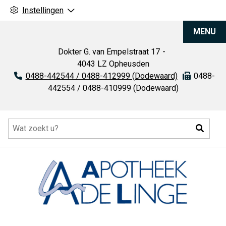
Instellingen
Apotheek
MENU
De
Linge
Dokter G. van Empelstraat
17
4043 LZ
Opheusden
Tel:
0488-442544 / 0488-412999 (Dodewaard)
Fax:
0488-
442554 / 0488-410999 (Dodewaard)
Hoofdmenu
Zoeke