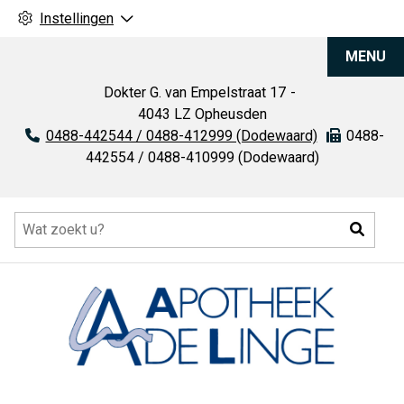
Instellingen
Apotheek
MENU
De
Linge
Dokter G. van Empelstraat
17
4043 LZ
Opheusden
Tel:
0488-442544 / 0488-412999 (Dodewaard)
Fax:
0488-
442554 / 0488-410999 (Dodewaard)
Hoofdmenu
Zoeke