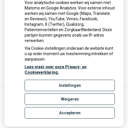
Tel: 0488-442544
Voor analytische cookies werken wij samen met
Email:
info@apotheekdelinge.nl
Matomo en Google Analytics. Voor externe inhoud
Voor een plattegrond met routeplanner
klik hier
werken wij samen met Google (Maps, Translate
en Reviews), YouTube, Vimeo, Facebook,
Instagram, X (Twitter), Qualizorg,
Patiëntenvertellen en ZorgkaartNederland. Deze
partijen kunnen gegevens zoals uw IP-adres
verwerken.
U heeft geen toestemming gegeven voor
Via Cookie-instellingen onderaan de website kunt
externe inhoud
die nodig is om dit te
u op ieder moment uw toestemming intrekken of
zien.
aanpassen.
Cookie-instellingen wijzigen
Lees meer over onze Privacy- en
Cookieverklaring.
Instellingen
Weigeren
Uw Zorg Online
|
Beheer
info@apotheekdelinge.nl
Accepteren
Privacy verklaring
|
Cookie-instellingen
|
Voorwaarden