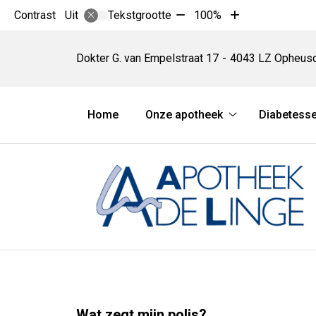
Tekst
Tekst
Contrast
Tekstgrootte
100%
Uit
verkleinen
vergroten
Apotheek
met
met
De
Dokter G. van Empelstraat
17
4043 LZ
Opheus
10%
10%
Linge
Hoofdmenu
Home
Onze apotheek
Diabetesse
Onze
apotheek
submenu
Wat zegt mijn polis?