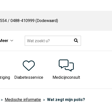
554 / 0488-410999 (Dodewaard)
Zoeken
Meer
sche
Meer
matie
submenu
enu
ziging
Diabetesservice
Medicijnconsult
Medische informatie
Wat zegt mijn polis?