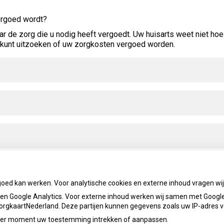
vergoed wordt?
ar de zorg die u nodig heeft vergoedt. Uw huisarts weet niet hoe 
u kunt uitzoeken of uw zorgkosten vergoed worden.
goed kan werken. Voor analytische cookies en externe inhoud vragen w
n Google Analytics. Voor externe inhoud werken wij samen met Google
 ZorgkaartNederland. Deze partijen kunnen gegevens zoals uw IP-adres 
ieder moment uw toestemming intrekken of aanpassen.
info@apotheekdelinge.nl
Priva