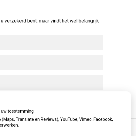
u verzekerd bent, maar vindt het wel belangrijk
ij uw toestemming.
 (Maps, Translate en Reviews), YouTube, Vimeo, Facebook,
verwerken.
cy verklaring
|
Cookie-instellingen
|
Voorwaarden