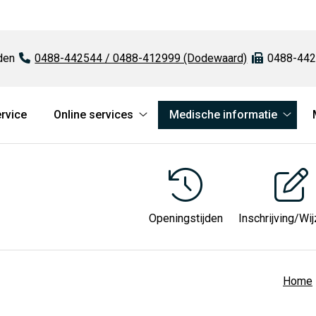
den
Tel:
0488-442544 / 0488-412999 (Dodewaard)
Fax:
0488-442
rvice
Online services
Medische informatie
Online
Medi
services
infor
submenu
subm
Openingstijden
Inschrijving/Wij
Home