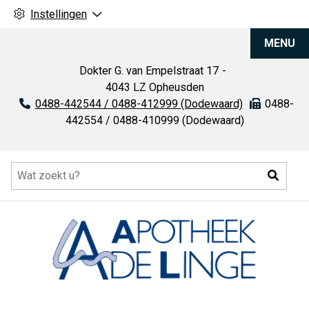
Instellingen
Apotheek
MENU
De
Linge
Dokter G. van Empelstraat
17
4043 LZ
Opheusden
Tel:
0488-442544 / 0488-412999 (Dodewaard)
Fax:
0488-
442554 / 0488-410999 (Dodewaard)
Hoofdmenu
Zoeke