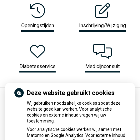
Openingstijden
Inschrijving/Wijziging
Diabetesservice
Medicijnconsult
Deze website gebruikt cookies
Home
Medische informatie
Wij gebruiken noodzakelijke cookies zodat deze
website goed kan werken. Voor analytische
Farmacotherapeutisch Kompas
cookies en externe inhoud vragen wij uw
toestemming.
Het Farmacotherapeutisch Kompas van het
College voor
Voor analytische cookies werken wij samen met
zorgverzekeringen
biedt informatie over in Nederland
Matomo en Google Analytics. Voor externe inhoud