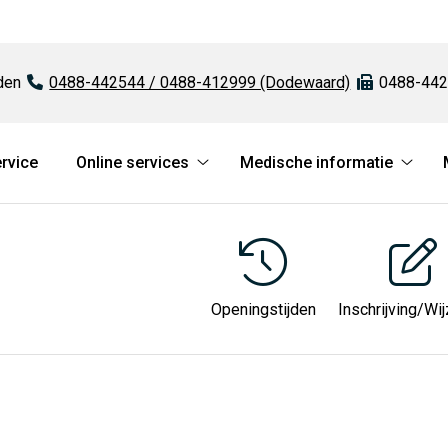
den
Tel:
0488-442544 / 0488-412999 (Dodewaard)
Fax:
0488-442
rvice
Online services
Medische informatie
Online
Medi
services
infor
submenu
subm
Openingstijden
Inschrijving/Wij