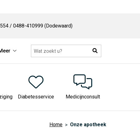
554 / 0488-410999 (Dodewaard)
Zoeken
Meer
sche
Meer
matie
submenu
enu
ziging
Diabetesservice
Medicijnconsult
Home
Onze apotheek