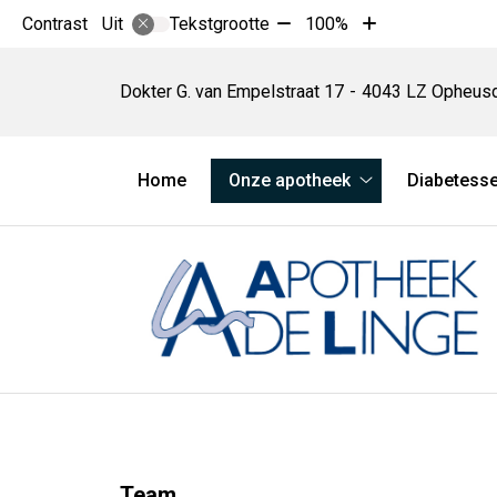
Tekst
Tekst
Contrast
Tekstgrootte
100%
Uit
verkleinen
vergroten
Apotheek
met
met
De
Dokter G. van Empelstraat
17
4043 LZ
Opheus
10%
10%
Linge
Hoofdmenu
Home
Onze apotheek
Diabetesse
Onze
apotheek
submenu
Team