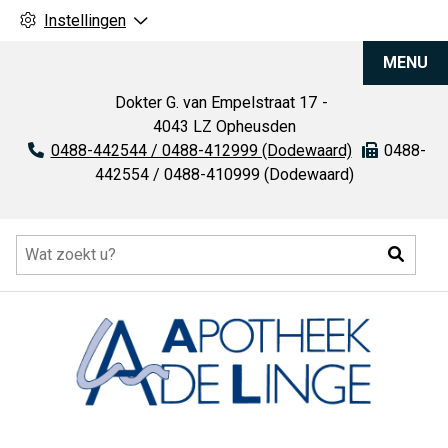
Instellingen
Apotheek
MENU
De
Linge
Dokter G. van Empelstraat
17
4043 LZ
Opheusden
Tel:
0488-442544 / 0488-412999 (Dodewaard)
Fax:
0488-
442554 / 0488-410999 (Dodewaard)
Hoofdmenu
Zoeke