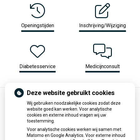
Openingstijden
Inschrijving/Wijziging
Diabetesservice
Medicijnconsult
Deze website gebruikt cookies
Wij gebruiken noodzakelijke cookies zodat deze
Stoppen met afslankmedicijnen betekent
website goed kan werken. Voor analytische
zonder leefstijlaanpassingen weer
cookies en externe inhoud vragen wij uw
gewichtstoename
toestemming.
Voor analytische cookies werken wij samen met
Stoppen met afslankmedicijnen als Wegovy of Mounjaro
Matomo en Google Analytics. Voor externe inhoud